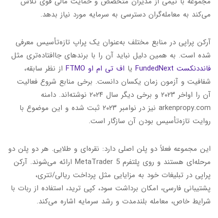
مجموعه با تیمی از مدیران متخصص و حمایت مالی قوی تلاش
می‌کند به معامله‌گران دسترسی به سرمایه مورد نیاز بدهد.
آرکن پراپی در منابع مختلف به‌عنوان یک پراپ تازه‌تأسیس معرفی
شده است. به همین دلیل نباید آن را با برندهای جاافتاده‌تری مثل
فانددنکست FundedNext
یا
اف تی ام او FTMO
از نظر سابقه،
شفافیت و آزمون زمان یکسان دانست. برخی منابع شروع فعالیت
آن را اواخر ۲۰۲۳ و برخی دیگر سال ۲۰۲۴ نوشته‌اند. دامنه
arkenpropy.com نیز در نوامبر ۲۰۲۳ ثبت شده و این موضوع با
روایت تازه‌تأسیس بودن آن سازگار است.
این مجموعه فعلاً دو پلن اصلی دارد: نقره‌ای و طلایی. هر دو پلن دو
مرحله‌ای هستند و روی پلتفرم MetaTrader 5 ارائه می‌شوند. آرکن
پراپی در تبلیغات خود به مزایایی مثل پرداخت ریالی/تتری،
پشتیبانی فارسی، امکان برداشت سود، کپی ترید، استفاده از ربات با
شرایط خاص، معامله بلندمدت و رشد سرمایه اشاره می‌کند.