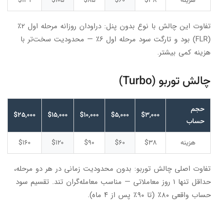
هزینه
$۳۸
$۶۰
$۸۵
$۱۰۵
$۱۴۹
تفاوت این چالش با نوع بدون پنل: دراودان روزانه مرحله اول ۲٪
(FLR) بود و تارگت سود مرحله اول ۶٪ — محدودیت سخت‌تر با
هزینه کمی بیشتر.
چالش توربو (Turbo)
حجم
$۲۵,۰۰۰
$۱۵,۰۰۰
$۱۰,۰۰۰
$۵,۰۰۰
$۳,۰۰۰
حساب
هزینه
$۳۸
$۶۰
$۹۰
$۱۲۰
$۱۶۰
تفاوت اصلی چالش توربو: بدون محدودیت زمانی در هر دو مرحله،
حداقل تنها ۱ روز معاملاتی — مناسب معامله‌گران تند. تقسیم سود
حساب واقعی ۸۰٪ (تا ۹۰٪ پس از ۴ ماه).