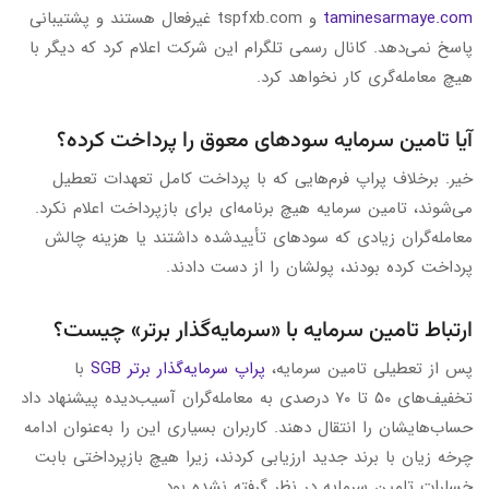
taminesarmaye.com
و tspfxb.com غیرفعال هستند و پشتیبانی
پاسخ نمی‌دهد. کانال رسمی تلگرام این شرکت اعلام کرد که دیگر با
هیچ معامله‌گری کار نخواهد کرد.
آیا تامین سرمایه سودهای معوق را پرداخت کرده؟
خیر. برخلاف پراپ فرم‌هایی که با پرداخت کامل تعهدات تعطیل
می‌شوند، تامین سرمایه هیچ برنامه‌ای برای بازپرداخت اعلام نکرد.
معامله‌گران زیادی که سودهای تأییدشده داشتند یا هزینه چالش
پرداخت کرده بودند، پولشان را از دست دادند.
ارتباط تامین سرمایه با «سرمایه‌گذار برتر» چیست؟
پس از تعطیلی تامین سرمایه،
پراپ سرمایه‌گذار برتر SGB
با
تخفیف‌های ۵۰ تا ۷۰ درصدی به معامله‌گران آسیب‌دیده پیشنهاد داد
حساب‌هایشان را انتقال دهند. کاربران بسیاری این را به‌عنوان ادامه
چرخه زیان با برند جدید ارزیابی کردند، زیرا هیچ بازپرداختی بابت
خسارات تامین سرمایه در نظر گرفته نشده بود.