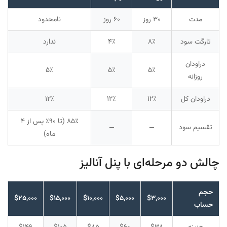
مدت
۳۰ روز
۶۰ روز
نامحدود
تارگت سود
۸٪
۴٪
ندارد
دراودان
۵٪
۵٪
۵٪
روزانه
دراودان کل
۱۲٪
۱۲٪
۱۲٪
۸۵٪ (تا ۹۰٪ پس از ۴
تقسیم سود
—
—
ماه)
چالش دو مرحله‌ای با پنل آنالیز
حجم
$۲۵,۰۰۰
$۱۵,۰۰۰
$۱۰,۰۰۰
$۵,۰۰۰
$۳,۰۰۰
حساب